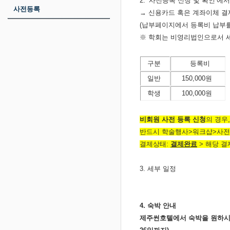
2. ‘사전등록 신청 및 확인’
사전등록
→ 신용카드 혹은 계좌이체 결
(납부페이지에서 등록비 납부를
※ 학회는 비영리법인으로서 세
구분
등록비
일반
150,000원
학생
100,000원
비회원 사전 등록 신청
의 경우,
반드시 학술행사>워크샵>사전
결제상태:
결제완료
> 해당 결
3. 세부 일정
4. 숙박 안내
제주썬호텔에서 숙박을 원하시는